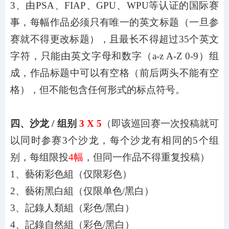
3、由PSA、FIAP、GPU、WPU等认证的国际赛
事，每幅作品必须只有唯一的英文标题（一旦参
赛就不得更改标题），且最长不得超过35个英文
字符，只能由英文字母和数字（a-z A-Z 0-9）组
成，作品标题中可以有空格（前后两头不能有空
格），但不能包含任何形式的标点符号。
四、沙龙
/ 组别
3
X
5
（即该巡回赛一次投稿就可
以同时参赛
3
个沙龙，每个沙龙有相同的
5
个组
别，每组限投
4幅
，但同一作品不得重复投稿）
1、藝術彩色組（仅限彩色）
2、藝術黑白組（仅限单色/黑白）
3、記錄人類組（彩色/黑白）
4、記錄自然組（彩色/黑白）