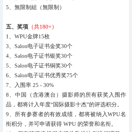
5、無限制組（無限制）
五、奖项
（共
180
+）
1
、
WPU金牌
15
枚
3、Salon
电子证书金奖
30
个
4、Salon电子证书银奖
30
个
5、Salon电子证书铜奖
30
个
6、Salon电子证书优秀奖
75
个
7
、入围率
2
5
-
30
%
8
、中国（含港澳台）摄影师的所有获奖入围作
品，都将计入年度
“国际摄影十杰”的评选积分。
9、所有参赛者的有效成绩，都将被纳入WPU名
衔积分，并可申请获得 WPU 的荣誉和名衔。