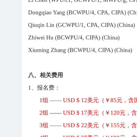
Dongqiao Yang (BCWPU/4, CPA, CIPA) (Chi
Qiuqin Lin (GCWPU/1, CPA, CIPA) (China)
Zhiwei Hu (BCWPU/4, CIPA) (China)
Xiuming Zhang (BCWPU/4, CIPA) (China)
八
、相关费用
1、报名费：
1组 —— USD $ 12美元（￥85元
2组 —— USD $ 17美元（￥120
3组 —— USD $ 22美元（￥155