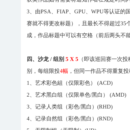
3、由PSA、FIAP、GPU、WPU等
赛就不得更改标题），且最长不得超过35个英
成，作品标题中可以有空格（前后两头不
四、沙龙
/ 组别
5
X
5
（即该巡回赛一次投
别，每组限投
4幅
，但同一作品不得重复投
1、
艺术
彩色組（仅限彩色）
(ACD)
2、
艺术黑白
组
（仅限单色
/黑白）
(AMD)
3、
记录人类
组（彩色
/黑白）
(RHD)
4、
记录自然
组（彩色
/黑白）
(RND)