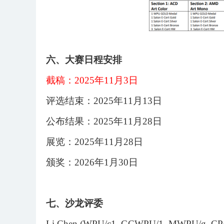
六、大赛日程安排
截稿：
202
5
年
11
月
3
日
评选结束：
202
5
年
11
月
13
日
公布结果：
202
5
年
11
月
28
日
展览：
202
5
年
11
月
28
日
颁奖：
202
6
年
1
月
30
日
七、
沙龙评委
Li Chen (WPU/c1, GCWPU/1, MWPU/g, CPA