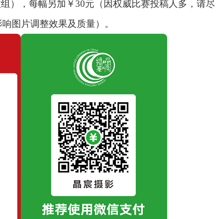
意组），每幅另加￥30元（因权威比赛投稿人多，请尽
影响图片调整效果及质量）。