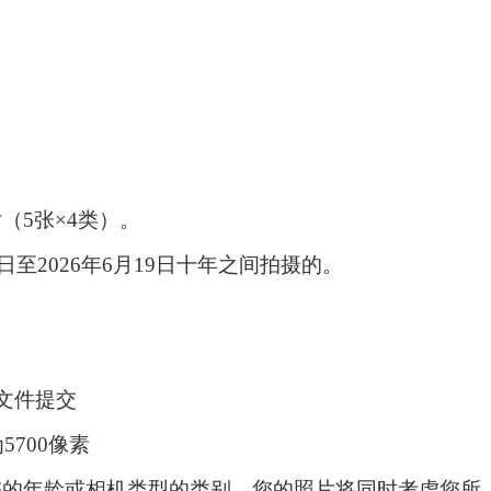
片
（
5张×4类
）
。
19日至2026年6月19日十年之间拍摄的。
EG文件提交
5700像素
您的年龄或相机类型的类别。您的照片将同时考虑您所