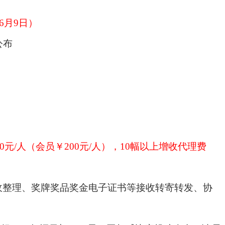
6
月
9
日）
公布
0
元
/人（会员￥
200
元
/人）
，
10幅以上增收代理费
收整理、奖牌奖品奖金电子证书等接收转寄转发、协