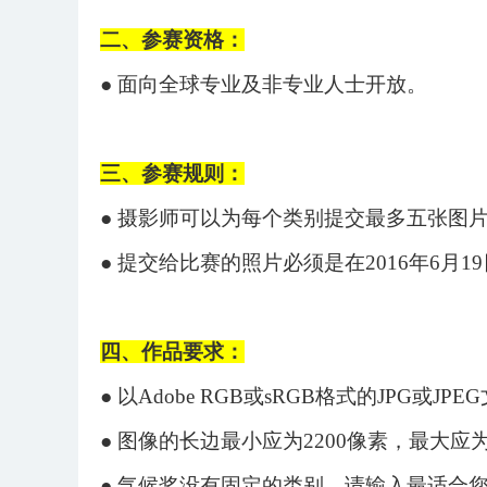
二、参赛资格：
●
面向
全球专业及非专业人士
开放。
三、参赛规则：
●
摄影师可以为每个类别提交最多五张图
●
提交给比赛的照片必须是在
2016年6月
四、
作品要求
：
●
以
Adobe RGB或sRGB格式的JPG或JP
●
图像的长边最小应为
2200像素，最大应为
●
气候奖没有固定的类别，请输入最适合