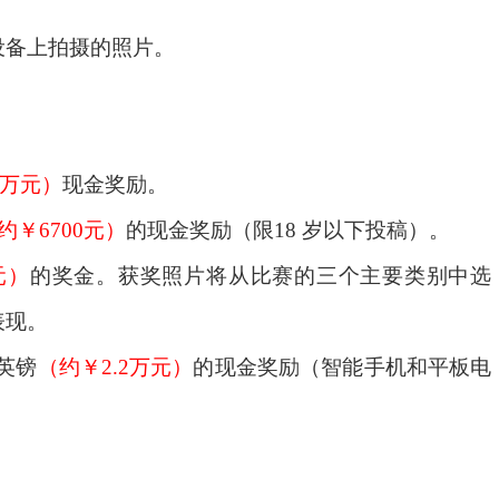
设备上拍摄的照片。
.5万元）
现金奖励。
约￥
6700元）
的现金奖励
（
限
18 岁以下
投稿
）
。
0元）
的奖金。获奖照片将从比赛的三个主要类别中选
表现。
0英镑
（约￥
2.2万元）
的现金奖励
（
智能手机和平板电