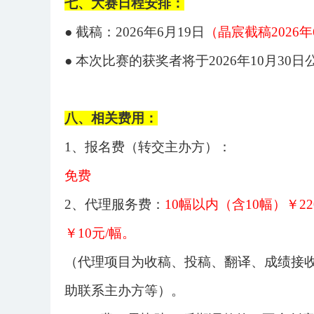
七、大赛日程安排：
● 截稿：202
6
年
6
月
19
日
（晶宸截稿
202
6
年
● 本次比赛的
获奖
者将于
202
6
年
10
月
30
日
八、相关费用：
1、报名费（转交主办方）：
免费
2、代理服务费：
10
幅以内（含
10
幅）￥
22
￥
10
元
/幅。
（代理项目为收稿、投稿、翻译、成绩接
助联系主办方等）。