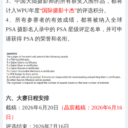
3、中国大陆摄影师的所有获奖入围作品，都将
计入WPU年度
“国际摄影十杰”
的评选积分。
4、所有参赛者的有效成绩，都将被纳入全球
PSA 摄影名人录中的 PSA 星级评定名单，并可申
请获得 PSA 的荣誉和名衔。
六、大赛日程安排
截稿：
202
6
年
6
月
20
日
（晶宸截稿：
202
6
年
6
月
16
日）
评选结束：
202
6
年
7
月
16
日