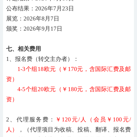
公布结果：
202
6
年
7
月
23
日
展览：
202
6
年
8
月
7
日
颁奖：
202
6
年
9
月
17
日
七、相关费用
1、报名费（转交主办者）：
1-
3
个组
18欧元
（￥
170
元，含国际汇费及邮
资）
4
-
5
个组
20欧元
（￥
180
元，含国际汇费及邮
资）
2、代理服务费：
￥
120元/人（会员￥100元/
人）
，（代理项目为收稿、投稿、翻译、报名费