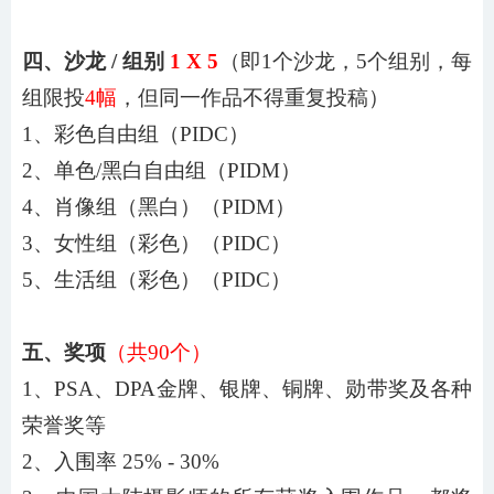
四、沙龙
/ 组别
1
X
5
（即
1
个沙龙，
5
个组别，每
组限投
4幅
，但同一作品不得重复投稿）
1、彩色自由组（PIDC）
2、单色/黑白自由组（PIDM）
4
、
肖像
组（黑白）（
PIDM）
3、
女性
组（彩色）（
PIDC）
5
、
生活
组（彩色）（
PIDC）
五、奖项
（共
90
个）
1、PSA、DPA金牌、银牌、铜牌、勋带奖及各种
荣誉奖等
2、入围率 2
5
% - 3
0
%