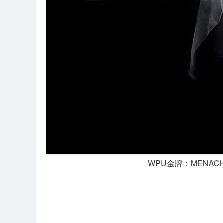
WPU金牌：MENACHEM