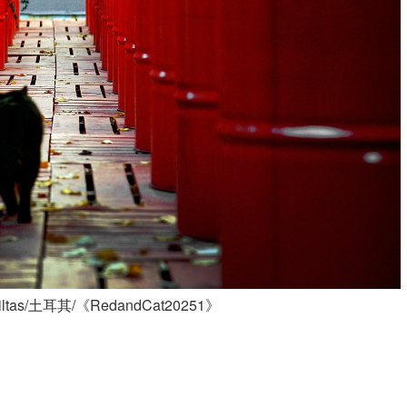
ltas/土耳其/《RedandCat20251》