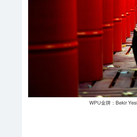
WPU金牌：Bekir Yesi