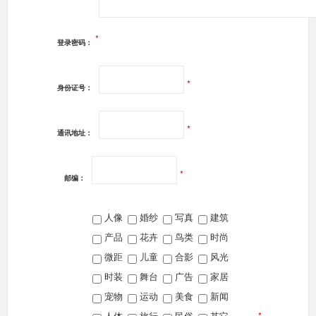
*
登录密码：
*
身份证号：
*
通讯地址：
*
邮编：
人像
婚纱
写真
建筑
产品
花卉
鸟类
时尚
微距
儿童
合影
风光
时装
舞台
广告
家居
宠物
运动
美食
新闻
人体
旅行
民俗
其它
*