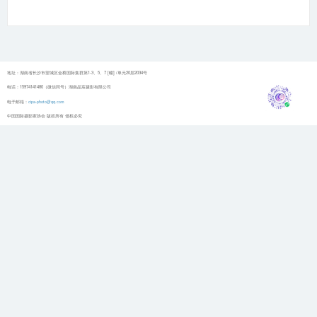
地址：湖南省长沙市望城区金桥国际集群第1-3、5、7 [幢] /单元20层2034号
电话：15974141480（微信同号）湖南晶宸摄影有限公司
电子邮箱：
cipa-photo@qq.com
中国国际摄影家协会 版权所有 侵权必究