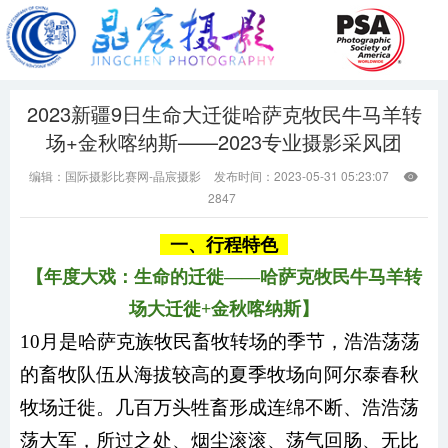
2023新疆9日生命大迁徙哈萨克牧民牛马羊转
场+金秋喀纳斯——2023专业摄影采风团
编辑：国际摄影比赛网-晶宸摄影
发布时间：2023-05-31 05:23:07

2847
一、行程特色
【年度大戏：生命的迁徙——哈萨克牧民牛马羊转
场大迁徙+金秋喀纳斯】
10月是哈萨克族牧民畜牧转场的季节，浩浩荡荡
的畜牧队伍从海拔较高的夏季牧场向阿尔泰春秋
牧场迁徙。几百万头牲畜形成连绵不断、浩浩荡
荡大军，所过之处、烟尘滚滚、荡气回肠、无比