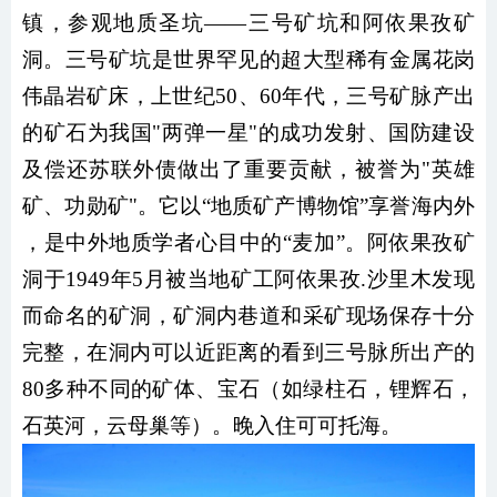
镇，参观地质圣坑——三号矿坑和阿依果孜矿
洞。三号矿坑是世界罕见的超大型稀有金属花岗
伟晶岩矿床，上世纪50、60年代，三号矿脉产出
的矿石为我国"两弹一星"的成功发射、国防建设
及偿还苏联外债做出了重要贡献，被誉为"英雄
矿、功勋矿"。它以“地质矿产博物馆”享誉海内外
，是中外地质学者心目中的“麦加”。阿依果孜矿
洞于1949年5月被当地矿工阿依果孜.沙里木发现
而命名的矿洞，矿洞内巷道和采矿现场保存十分
完整，在洞内可以近距离的看到三号脉所出产的
80多种不同的矿体、宝石（如绿柱石，锂辉石，
石英河，云母巢等）。晚入住可可托海。