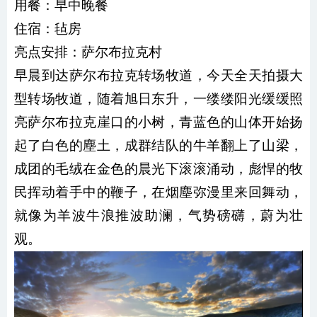
用餐：
早中晚餐
住宿：毡房
亮点安排：萨尔布拉克村
早晨到达萨尔布拉克转场牧道，今天全天拍摄大
型转场牧道，随着旭日东升，一缕缕阳光缓缓照
亮萨尔布拉克崖口的小树，青蓝色的山体开始扬
起了白色的塵土，成群结队的牛羊翻上了山梁，
成团的毛绒在金色的晨光下滚滚涌动，彪悍的牧
民挥动着手中的鞭子，在烟塵弥漫里来回舞动，
就像为羊波牛浪推波助澜，气势磅礴，蔚为壮
观。