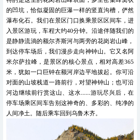
的凹坑，恰似凝固的巨瀑一样的竖直沟槽，俨然
瀑布化石。我们在景区门口换乘景区区间车，进
入景区游玩，车程大约40分钟。沿途伴随我们的
是静静流淌的额尔齐斯河与两旁的花岗岩山峰，
到达停车场后，我们漫步走向神钟山。它又名阿
米尔萨拉峰，是景区的核心景点，相对高差365
米，犹如一口巨钟在额河岸边平地拔起。你可沿
对面的山坡栈道一路前行，对望神钟山；也可沿
河边继续前行赏这山、这水......游玩尽兴后，在
停车场乘区间车告别这神奇的、多彩的、纯净的
人间净土。随后乘车回到乌鲁木齐。