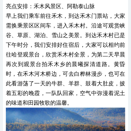
亮点安排：禾木风景区、阿勒泰山脉
早上我们乘车前往禾木，到达禾木门票站，大家
需换乘景区区间车，进入禾木村。沿途可观赏峡
谷、草原、湖泊、雪山之美景。到达禾木村已是
下午时分，我们安排好住宿后，大家可以相约前
往哈登观景台，欣赏禾木村全景，为第二天早晨
再次到观景台拍禾木乡的晨曦探清道路。黄昏
时，在禾木河木桥边，可去白桦林漫步，也可在
此看游荡了一天的牛群、羊群、鼓着大肚皮，披
着五彩的晚霞，一队队回家，空气中弥漫着泥土
的味道和田园牧歌的温馨。