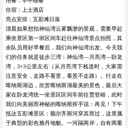
用餐：
早中晚餐
住宿：上士酒店
亮点安排：五彩滩日落
清晨如果想拍神仙湾云雾飘渺的景观，需要早起
乘坐景区第一班区间车赶往神仙湾景点拍照，其
余队员用好早餐后，我们向神仙湾出发。今天我
们的任务就是徒步三湾：神仙湾—月亮湾—卧龙
湾，3+3公里左右（从月亮湾下栈道时，大家需
注意安全，走路不看景，看景不走路）。行走在
喀纳斯湖边，欣赏喀纳斯湖最美的景色，最后大
家在卧龙湾统一坐景区区间车前往贾登峪，此时
我们向美丽而神秘的喀纳斯挥手说：再见！下午
抵达五彩滩景区：额尔齐斯河穿其而过，这里属
于典型的彩色雅丹地貌。一河隔两岸，自有两重